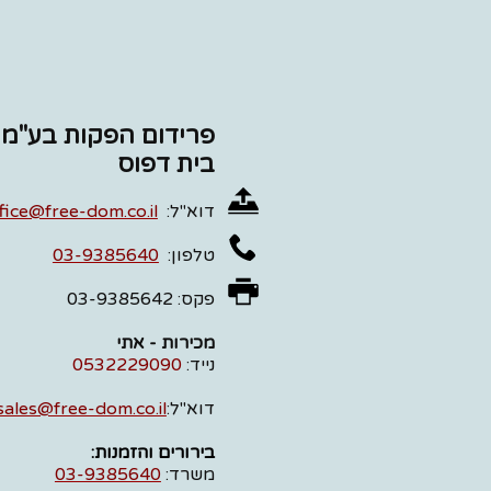
פרידום הפקות בע"מ
בית דפוס
דוא"ל:
fice@free-dom.co.il
טלפון:
03-9385640
פקס: 03-9385642
מכירות - אתי
נייד:
0532229090
דוא"ל:
sales@free-dom.co.il
בירורים והזמנות:
משרד:
03-9385640