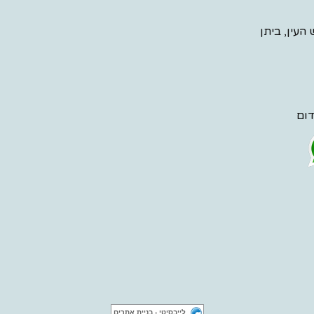
אש העין, ביתן
דום
לייבסיטי - בניית אתרים