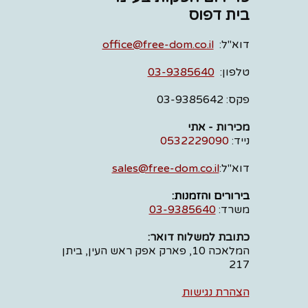
בית דפוס
דוא"ל:
office@free-dom.co.il
טלפון:
03-9385640
פקס: 03-9385642
מכירות - אתי
נייד:
0532229090
דוא"ל:
sales@free-dom.co.il
בירורים והזמנות:
משרד:
03-9385640
כתובת למשלוח דואר
:
המלאכה 10, פארק אפק ראש העין, ביתן
217
הצהרת נגישות